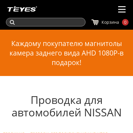
Корзина
0
Каждому покупателю магнитолы
камера заднего вида AHD 1080P-в
подарок!
Проводка для
автомобилей NISSAN