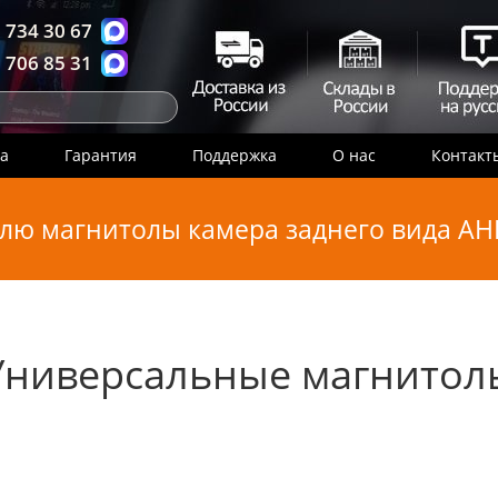
 734 30 67
 706 85 31
ка
Гарантия
Поддержка
О нас
Контакт
лю магнитолы камера заднего вида AHD
Универсальные магнитол