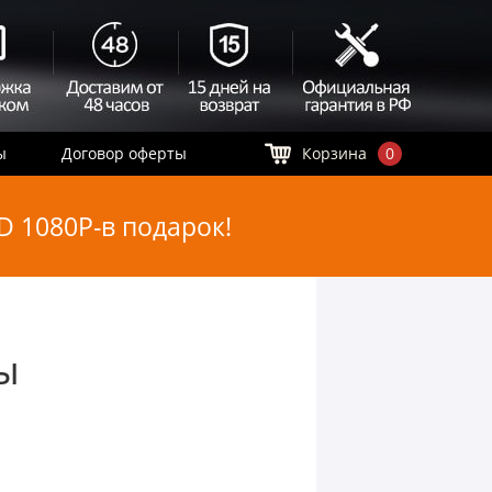
ы
Договор оферты
Корзина
0
 1080P-в подарок!
ы