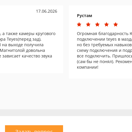
17.06.2026
Рустам
, а также камеры кругового
Огромная благодарность
ра Teyes(перед зад),
подключении teyes в мазда
И на выходе получила
но без требуемых навыков
 Магнитолой довольна
схему подключения и подр
е зависает качество звука
все подключить. Пришлос
(сам бы не понял). Рекоме
компании!
Задать вопрос