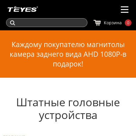
Корзина
0
Каждому покупателю магнитолы
камера заднего вида AHD 1080P-в
подарок!
Штатные головные
устройства