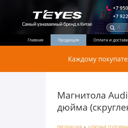
+7 950
+7 922
Главная
Продукция
Оплата и достав
Каждому покупате
Магнитола Audi
дюйма (скругле
ПРОДУКЦИЯ
>
ШТАТНЫЕ ГОЛОВНЫ