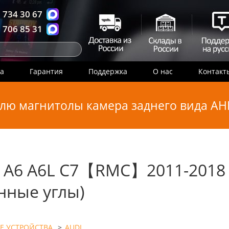
 734 30 67
 706 85 31
ка
Гарантия
Поддержка
О нас
Контакт
лю магнитолы камера заднего вида AHD
 A6 A6L C7【RMC】2011-2018 F
нные углы)
Е УСТРОЙСТВА
>
AUDI