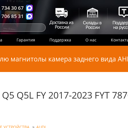
 734 30 67
 706 85 31
ка
Гарантия
Поддержка
О нас
Контакт
лю магнитолы камера заднего вида AHD
 Q5 Q5L FY 2017-2023 FYT 78
Е УСТРОЙСТВА
>
AUDI