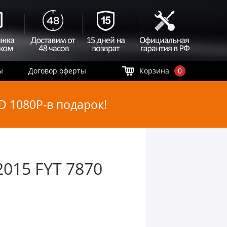
ы
Договор оферты
Корзина
0
 1080P-в подарок!
2015 FYT 7870