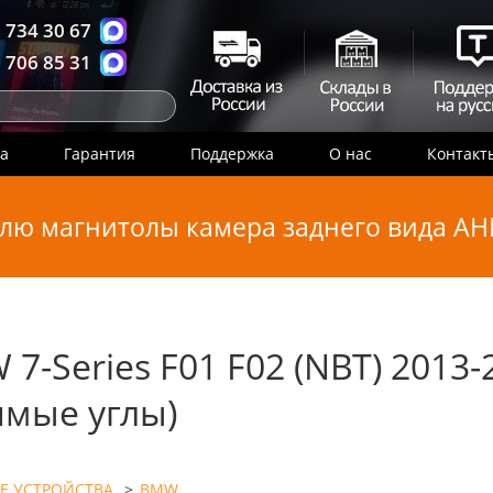
 734 30 67
 706 85 31
ка
Гарантия
Поддержка
О нас
Контакт
лю магнитолы камера заднего вида AHD
-Series F01 F02 (NBT) 2013-
ямые углы)
Е УСТРОЙСТВА
>
BMW