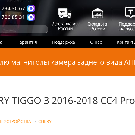
 734 30 67
 706 85 31
ка
Гарантия
Поддержка
О нас
Контакт
лю магнитолы камера заднего вида AHD
Y TIGGO 3 2016-2018 CC4 Pr
Е УСТРОЙСТВА
>
CHERY