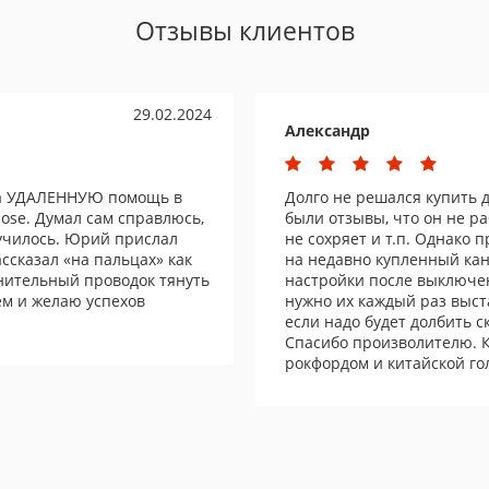
Отзывы клиентов
29.02.2024
Александр
за УДАЛЕННУЮ помощь в
Долго не решался купить д
bose. Думал сам справлюсь,
были отзывы, что он не ра
училось. Юрий прислал
не сохряет и т.п. Однако
ссказал «на пальцах» как
на недавно купленный кан
нительный проводок тянуть
настройки после выключе
ем и желаю успехов
нужно их каждый раз выст
если надо будет долбить с
Спасибо произволителю. Кст
рокфордом и китайской гол