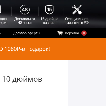
ы
Договор оферты
Корзина
0
 1080P-в подарок!
o 10 дюймов