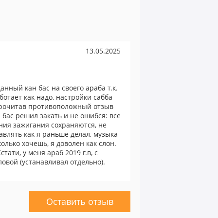
13.05.2025
анный кан бас на своего араба т.к.
ботает как надо, настройки сабба
 прочитав противоположный отзыв
 бас решил закать и не ошибся: все
ния зажигания сохраняются, не
авлять как я раньше делал, музыка
колько хочешь, я доволен как слон.
ати, у меня араб 2019 г.в, с
овой (устанавливал отдельно).
Оставить отзыв