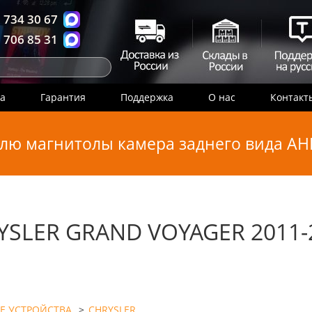
 734 30 67
 706 85 31
ка
Гарантия
Поддержка
О нас
Контакт
лю магнитолы камера заднего вида AHD
YSLER GRAND VOYAGER 2011-2
Е УСТРОЙСТВА
>
CHRYSLER