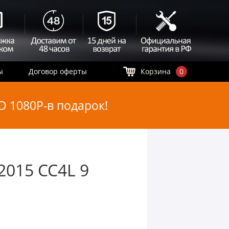
ы
Договор оферты
Корзина
0
 1080P-в подарок!
015 CC4L 9