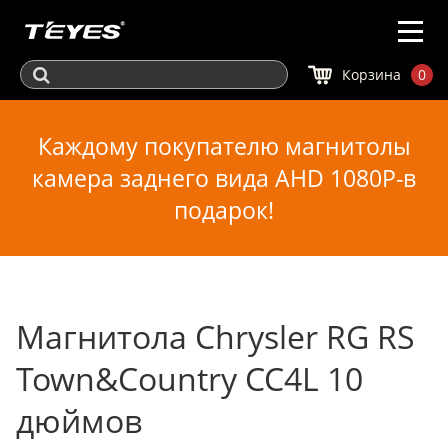
Корзина
0
Каждому покупателю магнитолы
камера заднего вида AHD 1080P-в
подарок!
Магнитола Chrysler RG RS
Town&Country CC4L 10
дюймов