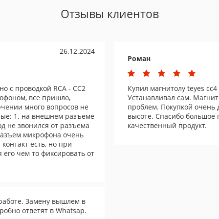
Отзывы клиентов
26.12.2024
Роман
но с проводкой RCA - CC2
Купил магнитолу teyes cc4 в
офоном, все пришло,
Устанавливал сам. Магнит
ючении много вопросов не
проблем. Покупкой очень 
ные: 1. на внешнем разъеме
высоте. Спасибо большое 
од не звонился от разъема
качественный продукт.
 разъем микрофона очень
, контакт есть, но при
 его чем то фиксировать от
работе. Замену вышлем в
робно ответят в Whatsap.