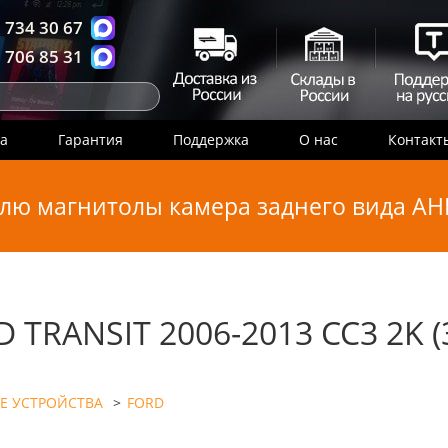
 734 30 67
 706 85 31
ка
Гарантия
Поддержка
О нас
Контакт
лю магнитолы камера заднего вида AHD
 TRANSIT 2006-2013 CC3 2K (
Е УСТРОЙСТВА
>
FORD