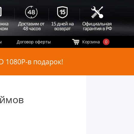
ы
Договор оферты
Корзина
0
 1080P-в подарок!
юймов