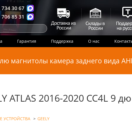
 734 30 67
 706 85 31
ка
Гарантия
Поддержка
О нас
Контакт
лю магнитолы камера заднего вида AHD
Y ATLAS 2016-2020 CC4L 9 д
Е УСТРОЙСТВА
>
GEELY