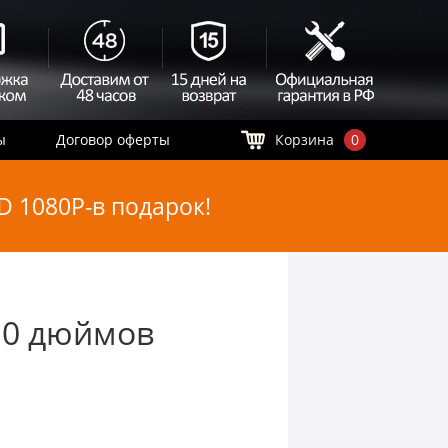
ы
Договор оферты
Корзина
0
 1080P-в подарок!
10 дюймов