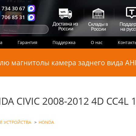
 734 30 67
 706 85 31
ка
Гарантия
Поддержка
О нас
Контакт
лю магнитолы камера заднего вида AHD
A CIVIC 2008-2012 4D CC4L 
Е УСТРОЙСТВА
>
HONDA