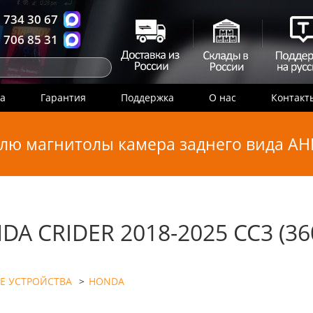
 734 30 67
 706 85 31
ка
Гарантия
Поддержка
О нас
Контакт
лю магнитолы камера заднего вида AHD
A CRIDER 2018-2025 CC3 (36
Е УСТРОЙСТВА
>
HONDA