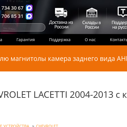
 734 30 67
 706 85 31
ка
Гарантия
Поддержка
О нас
Контакт
лю магнитолы камера заднего вида AHD
ROLET LACETTI 2004-2013 с 
Е УСТРОЙСТВА
>
CHEVROLET