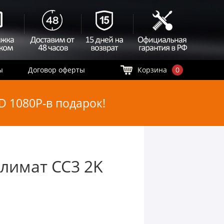
ы
Договор оферты
Корзина
0
 1080P-в подарок!
климат CC3 2K