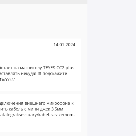
14.01.2024
отает на магнитолу TEYES CC2 plus
ставлять некуда!!!!! подскажите
ь??????
подключения внешнего микрофона к
ить кабель с мини джек 3,5мм
/catalog/aksessuary/kabel-s-razemom-
m