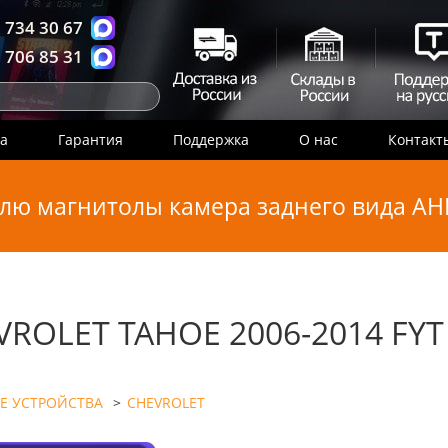
 734 30 67
 706 85 31
ка
Гарантия
Поддержка
О нас
Контакт
лю магнитолы камера заднего вида AHD
VROLET TAHOE 2006-2014 FYT
Е УСТРОЙСТВА
>
CHEVROLET