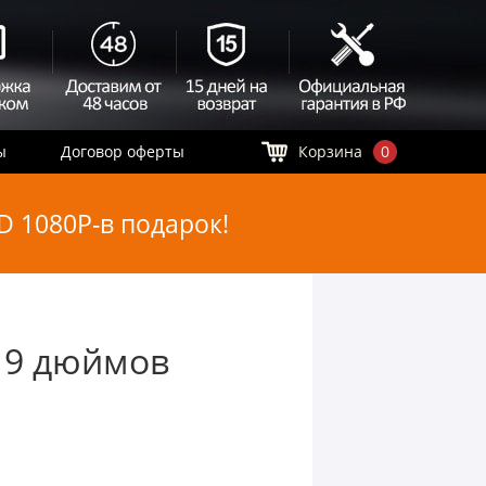
ы
Договор оферты
Корзина
0
 1080P-в подарок!
 9 дюймов