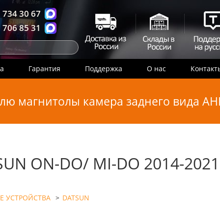
 734 30 67
 706 85 31
ка
Гарантия
Поддержка
О нас
Контакт
лю магнитолы камера заднего вида AHD
UN ON-DO/ MI-DO 2014-2021
Е УСТРОЙСТВА
>
DATSUN